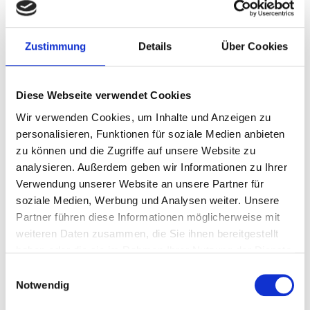
Zustimmung
Details
Über Cookies
Diese Webseite verwendet Cookies
Wir verwenden Cookies, um Inhalte und Anzeigen zu
personalisieren, Funktionen für soziale Medien anbieten
zu können und die Zugriffe auf unsere Website zu
analysieren. Außerdem geben wir Informationen zu Ihrer
Verwendung unserer Website an unsere Partner für
Your personal data will be stored and used by us, as
soziale Medien, Werbung und Analysen weiter. Unsere
described at the
data protection
. Your data will not be shared
Partner führen diese Informationen möglicherweise mit
with third parties. You can revoke your consent at any time
weiteren Daten zusammen, die Sie ihnen bereitgestellt
haben oder die sie im Rahmen Ihrer Nutzung der Dienste
with effect for the future by an e-mail to
info@bittner-
gesammelt haben.
gmbh.de
Einwilligungsauswahl
Notwendig
I agree with the privacy policy