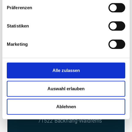
Präferenzen
Security check
Statistiken
INQUIRE
Marketing
Alle zulassen
CONTACT US
Auswahl erlauben
Roland Bittner GmbH
Ablehnen
Donaustraße 11
71522 Backnang-Waldrems